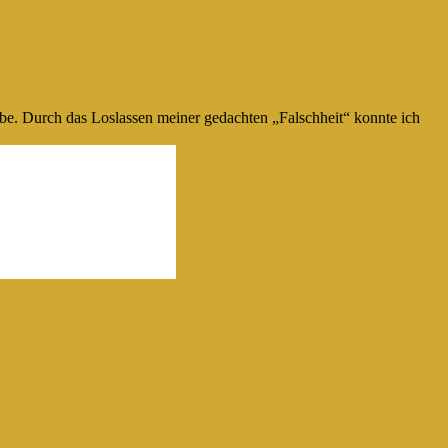
 habe. Durch das Loslassen meiner gedachten „Falschheit“ konnte ich