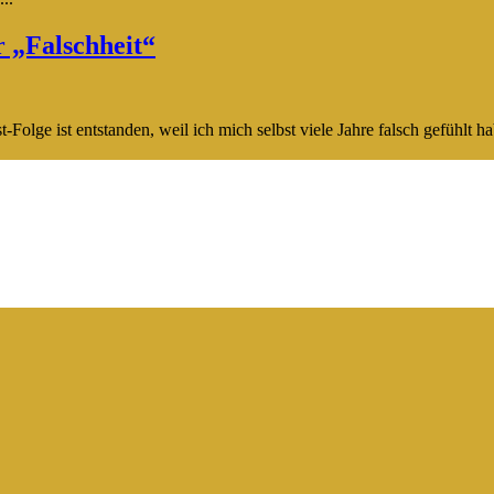
r „Falschheit“
-Folge ist entstanden, weil ich mich selbst viele Jahre falsch gefühlt