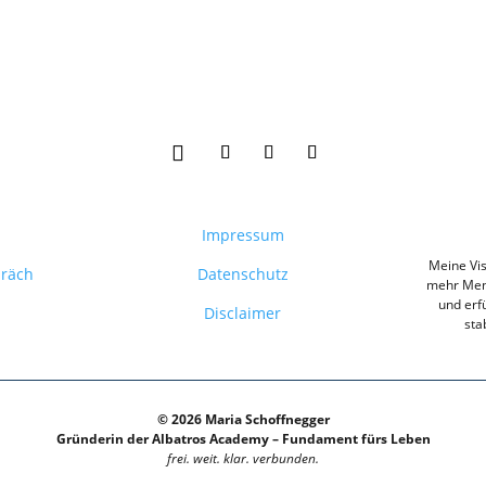
Impressum
Meine Vis
präch
Datenschutz
mehr Mens
und erfü
Disclaimer
sta
© 2026 Maria Schoffnegger
Gründerin der Albatros Academy – Fundament fürs Leben
frei. weit. klar. verbunden.