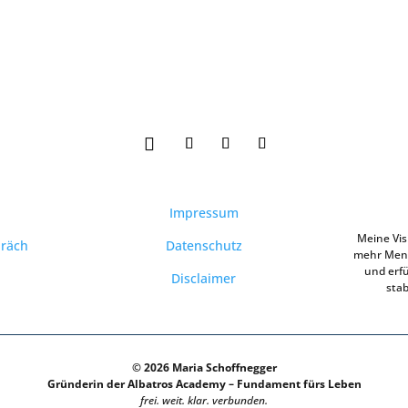
Impressum
Meine Vis
präch
Datenschutz
mehr Mens
und erfü
Disclaimer
sta
© 2026 Maria Schoffnegger
Gründerin der Albatros Academy – Fundament fürs Leben
frei. weit. klar. verbunden.