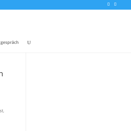
tgespräch
h
st,