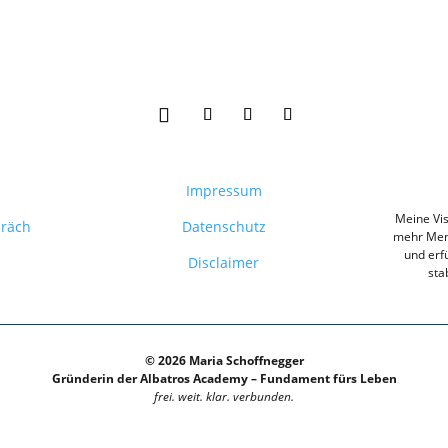
Impressum
Meine Vis
präch
Datenschutz
mehr Mens
und erfü
Disclaimer
sta
© 2026 Maria Schoffnegger
Gründerin der Albatros Academy – Fundament fürs Leben
frei. weit. klar. verbunden.