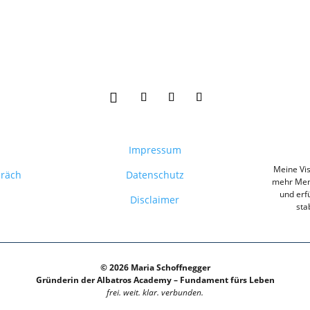
Impressum
Meine Vis
präch
Datenschutz
mehr Mens
und erfü
Disclaimer
sta
© 2026 Maria Schoffnegger
Gründerin der Albatros Academy – Fundament fürs Leben
frei. weit. klar. verbunden.