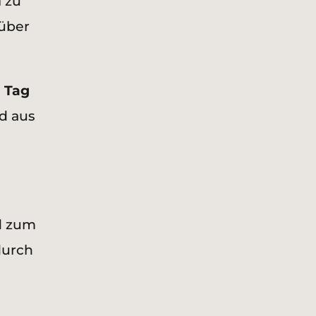
l zu
 über
 Tag
d aus
d zum
durch