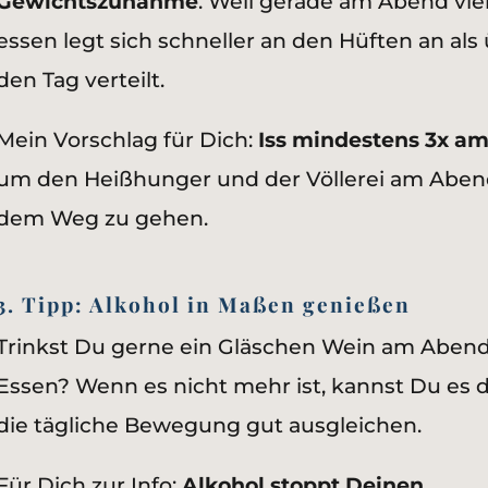
Gewichtszunahme
. Weil gerade am Abend vie
essen legt sich schneller an den Hüften an als
den Tag verteilt.
Mein Vorschlag für Dich:
Iss mindestens 3x am
um den Heißhunger und der Völlerei am Aben
dem Weg zu gehen.
3. Tipp: Alkohol in Maßen genießen
Trinkst Du gerne ein Gläschen Wein am Aben
Essen? Wenn es nicht mehr ist, kannst Du es 
die tägliche Bewegung gut ausgleichen.
Für Dich zur Info:
Alkohol stoppt Deinen