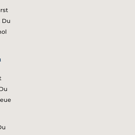
rst
t Du
hol
u
t
 Du
neue
 Du