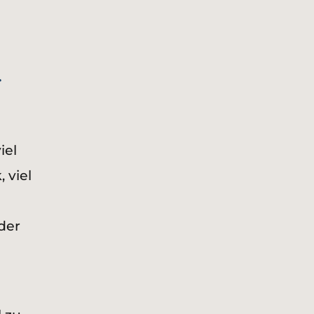
r
iel
 viel
der