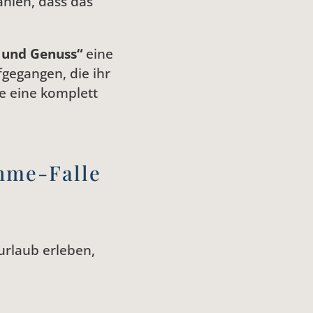
ählen, dass das
 und Genuss“
eine
fgegangen, die ihr
te eine komplett
hme-Falle
urlaub erleben,