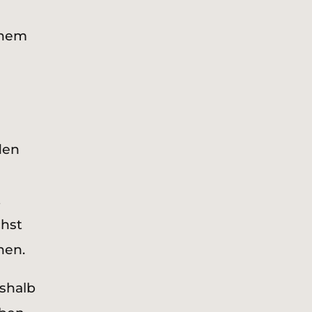
inem
den
t
chst
hen.
shalb