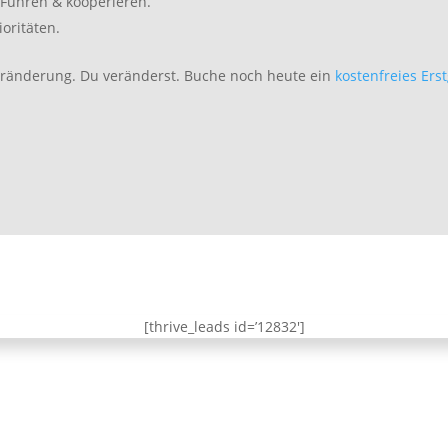
 Führen & kooperieren.
oritäten.
Veränderung. Du veränderst. Buche noch heute ein
kostenfreies Ers
[thrive_leads id=’12832′]