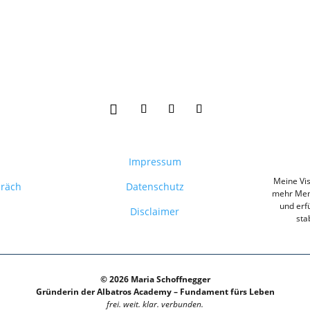
Impressum
Meine Vis
präch
Datenschutz
mehr Mens
und erfü
Disclaimer
sta
© 2026 Maria Schoffnegger
Gründerin der Albatros Academy – Fundament fürs Leben
frei. weit. klar. verbunden.