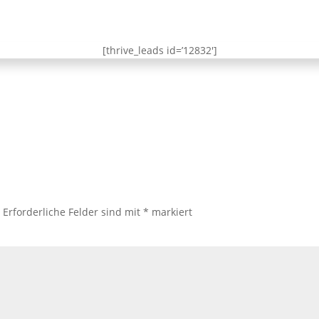
[thrive_leads id=’12832′]
.
Erforderliche Felder sind mit
*
markiert