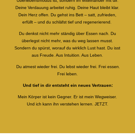
Überlebensmodus ist, sondern im Miteinander mit dir.
Deine Verdauung arbeitet ruhig.
Deine Haut bleibt klar.
Dein Herz offen.
Du gehst ins Bett – satt, zufrieden,
erfüllt – und du schläfst tief und regenerierend.
Du denkst nicht mehr ständig über Essen nach.
Du
überlegst nicht mehr, was du
weg
lassen musst.
Sondern du spürst, worauf du wirklich Lust hast.
Du isst
aus Freude. Aus Intuition. Aus Leben.
Du atmest wieder frei.
Du lebst wieder frei.
Frei essen.
Frei leben.
Und tief in dir entsteht ein neues Vertrauen:
Mein Körper ist kein Gegner. Er ist mein Wegweiser.
Und ich kann ihn verstehen lernen.
JETZT.