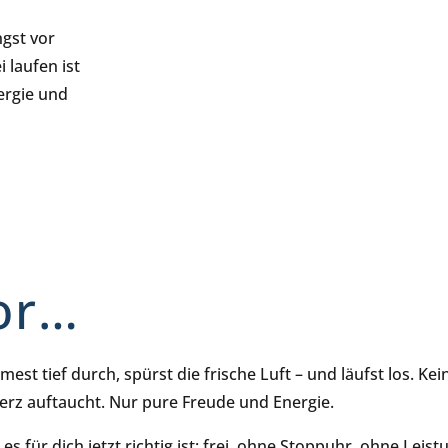
ngst vor
laufen ist
nergie und
vor…
est tief durch, spürst die frische Luft – und läufst los. Kei
rz auftaucht. Nur pure Freude und Energie.
 es für dich jetzt richtig ist: frei, ohne Stoppuhr, ohne Le