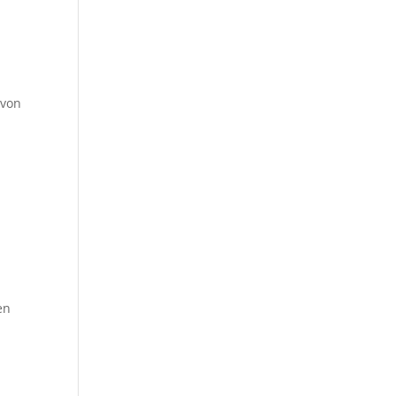
 von
en