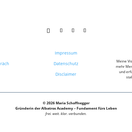
Impressum
Meine Vis
präch
Datenschutz
mehr Mens
und erfü
Disclaimer
sta
© 2026 Maria Schoffnegger
Gründerin der Albatros Academy – Fundament fürs Leben
frei. weit. klar. verbunden.