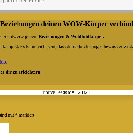
 Beziehungen deinen WOW-Körper verhind
nde Sichtweise geben:
Beziehungen & Wohlfühlkörper.
kämpfst. Es kann leicht sein, dass dir dadurch einiges bewusster wird
ub.
s dir zu erleichtern.
[thrive_leads id=’12832′]
sind mit
*
markiert