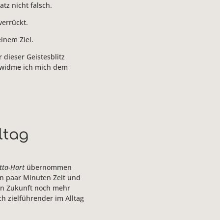
satz nicht falsch.
verrückt.
inem Ziel.
 dieser Geistesblitz
 widme ich mich dem
ltag
tta-Hart
übernommen
in paar Minuten Zeit und
 in Zukunft noch mehr
h zielführender im Alltag