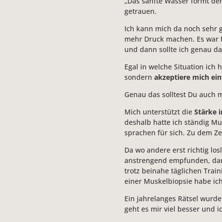
„Das sanfte Wasser formt den
getrauen.
Ich kann mich da noch sehr g
mehr Druck machen. Es war f
und dann sollte ich genau d
Egal in welche Situation ich 
sondern
akzeptiere mich einf
Genau das solltest Du auch 
Mich unterstützt die
Stärke 
deshalb hatte ich ständig M
sprachen für sich. Zu dem Zei
Da wo andere erst richtig los
anstrengend empfunden, dana
trotz beinahe täglichen Tra
einer Muskelbiopsie habe ic
Ein jahrelanges Rätsel wurde
geht es mir viel besser und ic