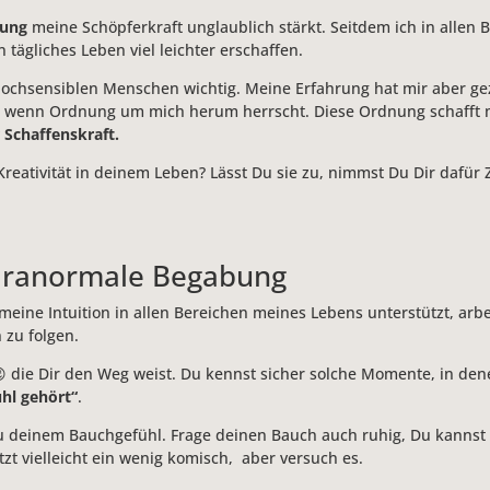
ung
meine Schöpferkraft unglaublich stärkt. Seitdem ich in allen
tägliches Leben viel leichter erschaffen.
hochsensiblen Menschen wichtig. Meine Erfahrung hat mir aber geze
n, wenn Ordnung um mich herum herrscht. Diese Ordnung schafft 
 Schaffenskraft.
reativität in deinem Leben? Lässt Du sie zu, nimmst Du Dir dafür Z
paranormale Begabung
eine Intuition in allen Bereichen meines Lebens unterstützt, arbei
zu folgen.
😉 die Dir den Weg weist. Du kennst sicher solche Momente, in de
hl gehört“
.
rau deinem Bauchgefühl. Frage deinen Bauch auch ruhig, Du kannst 
zt vielleicht ein wenig komisch,
aber versuch es.