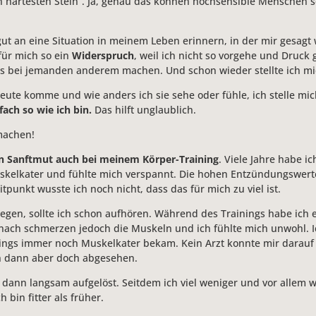
 härtesten Stein“. Ja, genau das können hochsensible Menschen se
ut an eine Situation in meinem Leben erinnern, in der mir gesagt
ür mich so ein
Widerspruch
, weil ich nicht so vorgehe und Druck 
as bei jemanden anderem machen. Und schon wieder stellte ich mic
heute komme und wie anders ich sie sehe oder fühle, ich stelle mic
ach so wie ich bin.
Das hilft unglaublich.
machen!
in Sanftmut auch bei meinem Körper-Training
. Viele Jahre habe ic
uskelkater und fühlte mich verspannt. Die hohen Entzündungswert
tpunkt wusste ich noch nicht, dass das für mich zu viel ist.
legen, sollte ich schon aufhören. Während des Trainings habe ich e
ch schmerzen jedoch die Muskeln und ich fühlte mich unwohl. Ic
inings immer noch Muskelkater bekam. Kein Arzt konnte mir darauf
h dann aber doch abgesehen.
 dann langsam aufgelöst. Seitdem ich viel weniger und vor allem we
h bin fitter als früher.