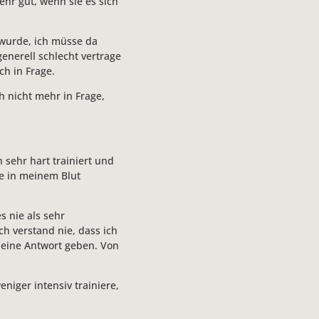
hr gut, wenn sie es sich
 wurde, ich müsse da
generell schlecht vertrage
h in Frage.
h nicht mehr in Frage,
h sehr hart trainiert und
e in meinem Blut
s nie als sehr
h verstand nie, dass ich
 eine Antwort geben. Von
niger intensiv trainiere,