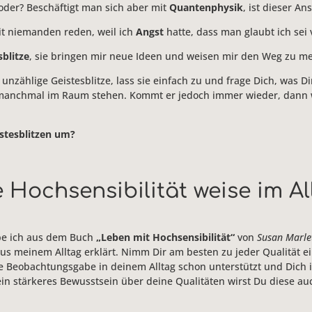
 oder? Beschäftigt man sich aber mit
Quantenphysik
, ist dieser An
t niemanden reden, weil ich
Angst
hatte, dass man glaubt ich sei 
sblitze
, sie bringen mir neue Ideen und weisen mir den Weg zu me
unzählige Geistesblitze, lass sie einfach zu und frage Dich, was Dir
n manchmal im Raum stehen. Kommt er jedoch immer wieder, dann
stesblitzen um?
 Hochsensibilität weise im Al
be ich aus dem Buch
„Leben mit Hochsensibilität“
von
Susan Marle
s meinem Alltag erklärt. Nimm Dir am besten zu jeder Qualität e
die Beobachtungsgabe in deinem Alltag schon unterstützt und Dich
in stärkeres Bewusstsein über deine Qualitäten wirst Du diese auc