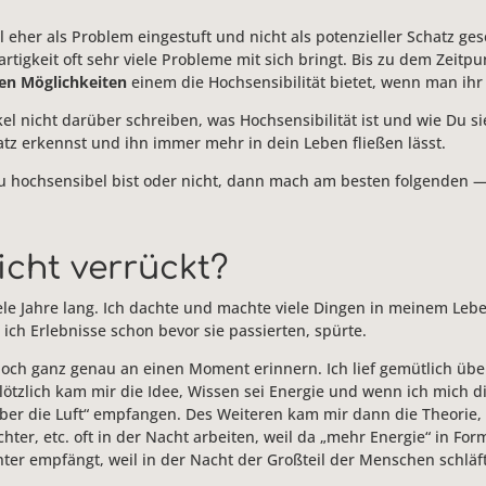
l eher als Problem eingestuft und nicht als potenzieller Schatz ges
sartigkeit oft sehr viele Probleme mit sich bringt. Bis zu dem Zei
len Möglichkeiten
einem die Hochsensibilität bietet, wenn man ihr
kel nicht darüber schreiben, was Hochsensibilität ist und wie Du s
tz erkennst und ihn immer mehr in dein Leben fließen lässt.
 Du hochsensibel bist oder nicht, dann mach am besten folgenden 
eicht verrückt?
ele Jahre lang. Ich dachte und machte viele Dingen in meinem Leb
 ich Erlebnisse schon bevor sie passierten, spürte.
noch ganz genau an einen Moment erinnern. Ich lief gemütlich übe
lötzlich kam mir die Idee, Wissen sei Energie und wenn ich mich di
er die Luft“ empfangen. Des Weiteren kam mir dann die Theorie, d
chter, etc. oft in der Nacht arbeiten, weil da „mehr Energie“ in F
hter empfängt, weil in der Nacht der Großteil der Menschen schläft