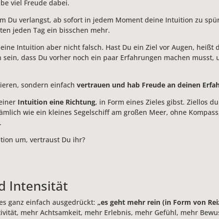
be viel Freude dabei.
 Du verlangst, ab sofort in jedem Moment deine Intuition zu spüre
sten jeden Tag ein bisschen mehr.
eine Intuition aber nicht falsch. Hast Du ein Ziel vor Augen, heißt d
nn sein, dass Du vorher noch ein paar Erfahrungen machen musst, u
etieren, sondern einfach
vertrauen und hab Freude an deinen Erfa
deiner
Intuition eine Richtung
, in Form eines Zieles gibst. Ziellos 
nämlich wie ein kleines Segelschiff am großen Meer, ohne Kompass
.
tion um, vertraust Du ihr?
 Intensität
 es ganz einfach ausgedrückt:
„es geht mehr rein (in Form von Re
tivität, mehr Achtsamkeit, mehr Erlebnis, mehr Gefühl, mehr Bewu